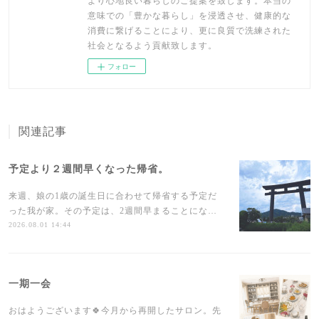
より心地良い暮らしのご提案を致します。本当の
意味での「豊かな暮らし」を浸透させ、健康的な
消費に繋げることにより、更に良質で洗練された
社会となるよう貢献致します。
フォロー
関連記事
予定より２週間早くなった帰省。
来週、娘の1歳の誕生日に合わせて帰省する予定だ
った我が家。その予定は、2週間早まることにな…
2026.08.01 14:44
一期一会
おはようございます🍀今月から再開したサロン。先