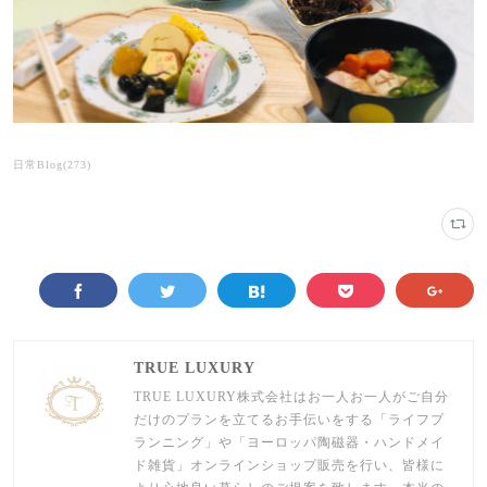
日常Blog
(
273
)
TRUE LUXURY
TRUE LUXURY株式会社はお一人お一人がご自分
だけのプランを立てるお手伝いをする「ライフプ
ランニング」や「ヨーロッパ陶磁器・ハンドメイ
ド雑貨」オンラインショップ販売を行い、皆様に