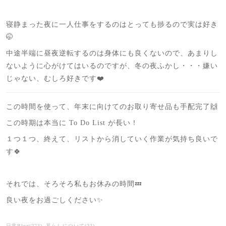
寝静まった夜に一人仕事をするのはとっても捗るので実は好き
🤭
中途半端に昼夜逆転するのは身体にも良くないので、あまりし
ないように心がけてはいるのですが、冬の夜ふかし・・・嫌い
じゃない、むしろ好きです❤️
この時間を使って、年末に向けてのお取り寄せ品も手配完了🙌
この時期は本当に To Do List が長い！
１つ１つ、終えて、リストから消していく作業が気持ち良いで
す🍀
それでは、そろそろ私もお休みの時間💤
良い夜をお過ごしください✨
日常Blog
(
273
)
暮らしについて
(
22
)