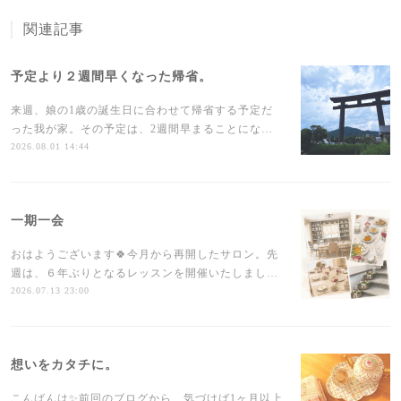
関連記事
予定より２週間早くなった帰省。
来週、娘の1歳の誕生日に合わせて帰省する予定だ
った我が家。その予定は、2週間早まることにな…
2026.08.01 14:44
一期一会
おはようございます🍀今月から再開したサロン。先
週は、６年ぶりとなるレッスンを開催いたしまし…
2026.07.13 23:00
想いをカタチに。
こんばんは✨前回のブログから、気づけば1ヶ月以上