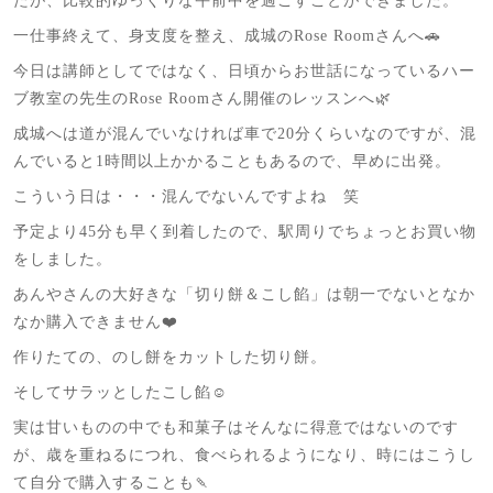
たが、比較的ゆっくりな午前中を過ごすことができました。
一仕事終えて、身支度を整え、成城のRose Roomさんへ🚗
今日は講師としてではなく、日頃からお世話になっているハー
ブ教室の先生のRose Roomさん開催のレッスンへ🌿
成城へは道が混んでいなければ車で20分くらいなのですが、混
んでいると1時間以上かかることもあるので、早めに出発。
こういう日は・・・混んでないんですよね 笑
予定より45分も早く到着したので、駅周りでちょっとお買い物
をしました。
あんやさんの大好きな「切り餅＆こし餡」は朝一でないとなか
なか購入できません❤️
作りたての、のし餅をカットした切り餅。
そしてサラッとしたこし餡☺️
実は甘いものの中でも和菓子はそんなに得意ではないのです
が、歳を重ねるにつれ、食べられるようになり、時にはこうし
て自分で購入することも🍡