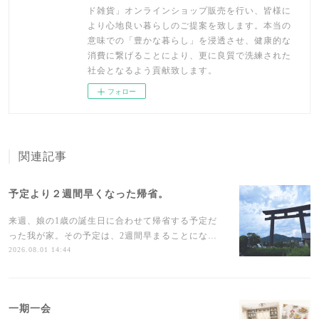
ド雑貨」オンラインショップ販売を行い、皆様に
より心地良い暮らしのご提案を致します。本当の
意味での「豊かな暮らし」を浸透させ、健康的な
消費に繋げることにより、更に良質で洗練された
社会となるよう貢献致します。
フォロー
関連記事
予定より２週間早くなった帰省。
来週、娘の1歳の誕生日に合わせて帰省する予定だ
った我が家。その予定は、2週間早まることにな…
2026.08.01 14:44
一期一会