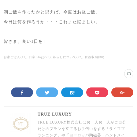
朝ご飯を作ったかと思えば、今度はお昼ご飯。
今日は何を作ろうか・・・これまた悩ましい。
皆さま、良い1日を！
お家ごはん
(
41
)
日常Blog
(
273
)
暮らしについて
(
22
)
食器収納
(
38
)
TRUE LUXURY
TRUE LUXURY株式会社はお一人お一人がご自分
だけのプランを立てるお手伝いをする「ライフプ
ランニング」や「ヨーロッパ陶磁器・ハンドメイ