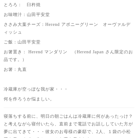
とろろ： 臼杵焼
お味噌汁：山田平安堂
ささみ大葉チーズ：Herend アポニーグリーン オーヴァルデ
ィッシュ
ご飯：山田平安堂
お箸置き： Herend マンダリン （Herend Japan さん限定のお
品です。）
お箸：丸直
冷蔵庫が空っぽな我が家・・・
何を作ろうか悩ましい。
寝落ちする前に、明日の朝ごはんは冷蔵庫に何があったっけ？
と考えながら寝付いたら、直前まで電話でお話ししていた方が
夢に出てきて・・・彼女のお母様の豪邸で、2人、１袋の小松