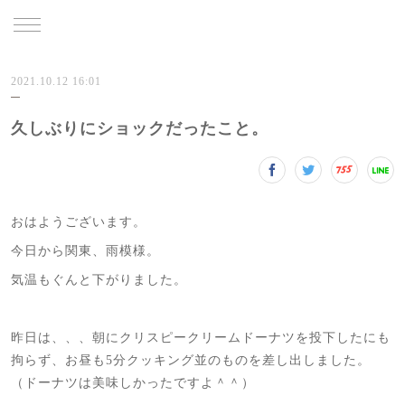
TRU
2021.10.12 16:01
久しぶりにショックだったこと。
おはようございます。
今日から関東、雨模様。
気温もぐんと下がりました。
昨日は、、、朝にクリスピークリームドーナツを投下したにも
拘らず、お昼も5分クッキング並のものを差し出しました。
（ドーナツは美味しかったですよ＾＾）