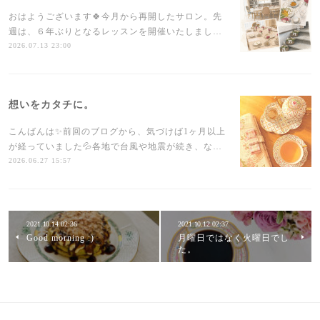
おはようございます🍀今月から再開したサロン。先
週は、６年ぶりとなるレッスンを開催いたしまし…
2026.07.13 23:00
想いをカタチに。
こんばんは✨前回のブログから、気づけば1ヶ月以上
が経っていました💦各地で台風や地震が続き、な…
2026.06.27 15:57
2021.10.14 02:36
2021.10.12 02:37
Good morning :)
月曜日ではなく火曜日でし
た。