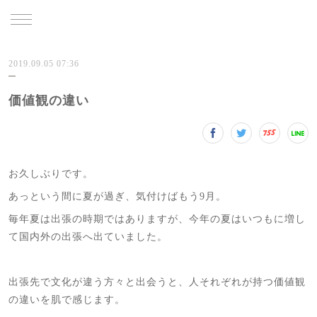
TRU
2019.09.05 07:36
価値観の違い
お久しぶりです。
あっという間に夏が過ぎ、気付けばもう9月。
毎年夏は出張の時期ではありますが、今年の夏はいつもに増し
て国内外の出張へ出ていました。
出張先で文化が違う方々と出会うと、人それぞれが持つ価値観
の違いを肌で感じます。