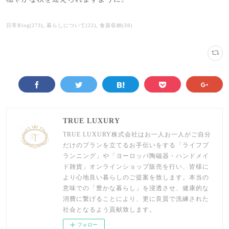
日常Blog
(
273
)
暮らしについて
(
22
)
食器収納
(
38
)
TRUE LUXURY
TRUE LUXURY株式会社はお一人お一人がご自分
だけのプランを立てるお手伝いをする「ライフプ
ランニング」や「ヨーロッパ陶磁器・ハンドメイ
ド雑貨」オンラインショップ販売を行い、皆様に
より心地良い暮らしのご提案を致します。本当の
意味での「豊かな暮らし」を浸透させ、健康的な
消費に繋げることにより、更に良質で洗練された
社会となるよう貢献致します。
フォロー