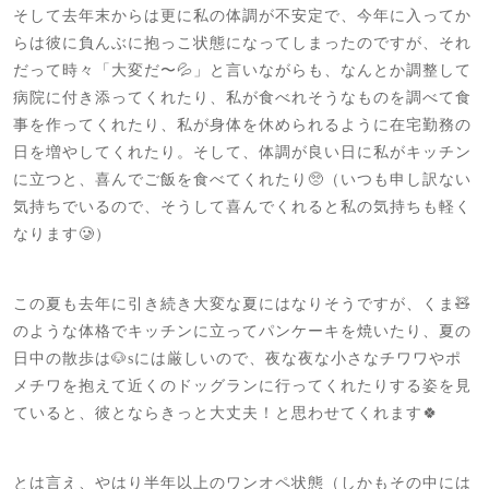
そして去年末からは更に私の体調が不安定で、今年に入ってか
らは彼に負んぶに抱っこ状態になってしまったのですが、それ
だって時々「大変だ〜💦」と言いながらも、なんとか調整して
病院に付き添ってくれたり、私が食べれそうなものを調べて食
事を作ってくれたり、私が身体を休められるように在宅勤務の
日を増やしてくれたり。そして、体調が良い日に私がキッチン
に立つと、喜んでご飯を食べてくれたり🥺（いつも申し訳ない
気持ちでいるので、そうして喜んでくれると私の気持ちも軽く
なります🥲）
この夏も去年に引き続き大変な夏にはなりそうですが、くま🧸
のような体格でキッチンに立ってパンケーキを焼いたり、夏の
日中の散歩は🐶sには厳しいので、夜な夜な小さなチワワやポ
メチワを抱えて近くのドッグランに行ってくれたりする姿を見
ていると、彼とならきっと大丈夫！と思わせてくれます🍀
とは言え、やはり半年以上のワンオペ状態（しかもその中には