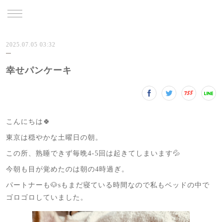
TRU
2025.07.05 03:32
幸せパンケーキ
こんにちは🍀
東京は穏やかな土曜日の朝。
この所、熟睡できず毎晩4-5回は起きてしまいます💦
今朝も目が覚めたのは朝の4時過ぎ。
パートナーも🐶sもまだ寝ている時間なので私もベッドの中で
ゴロゴロしていました。