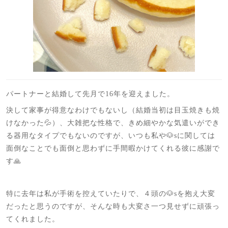
パートナーと結婚して先月で16年を迎えました。
決して家事が得意なわけでもないし（結婚当初は目玉焼きも焼
けなかった💦）、大雑把な性格で、きめ細やかな気遣いができ
る器用なタイプでもないのですが、いつも私や🐶sに関しては
面倒なことでも面倒と思わずに手間暇かけてくれる彼に感謝で
す🙏
特に去年は私が手術を控えていたりで、４頭の🐶sを抱え大変
だったと思うのですが、そんな時も大変さ一つ見せずに頑張っ
てくれました。