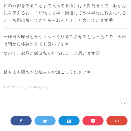
私の面倒をみることまで入ってる💦）は大変だそうで、私がお
礼を伝えると、「頑張って早く回復してや🙏早めに戦力になる
こっち側に戻ってきてもらわんと！」と言っています😂
一昨日＆昨日とかなりゆっくり過ごさせてもらったので、今日
は朝から体調がとても良いです🍀
なので、お昼ご飯は私が担当しようと思います🤭
皆さまも穏やかな週末をお過ごしください🍀
お家ごはん
(
41
)
日常Blog
(
273
)