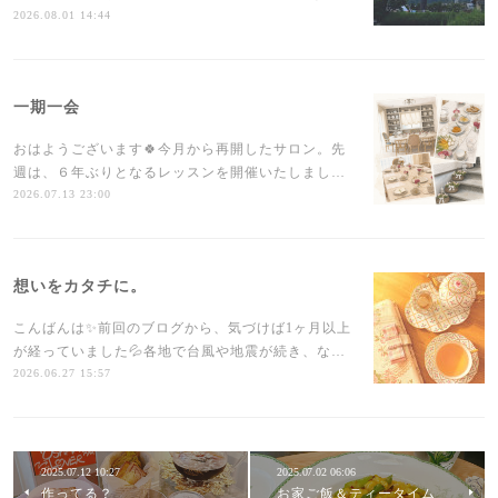
2026.08.01 14:44
一期一会
おはようございます🍀今月から再開したサロン。先
週は、６年ぶりとなるレッスンを開催いたしまし…
2026.07.13 23:00
想いをカタチに。
こんばんは✨前回のブログから、気づけば1ヶ月以上
が経っていました💦各地で台風や地震が続き、な…
2026.06.27 15:57
2025.07.12 10:27
2025.07.02 06:06
作ってる？
お家ご飯＆ティータイム