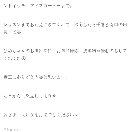
ンドイッチ、アイスコーヒーまで。
レッスンまでお迎えにきてくれて、帰宅したら手巻き寿司の用
意まで🥺
ひめちゃんのお風呂🛀に、お風呂掃除、洗濯物🧺畳むのもして
くれてた😭
素直にありがとう🥺と思います。
明日からは恩返ししよう🍀
皆さま、良い夜をお過ごしください☺️
日常Blog
(
273
)