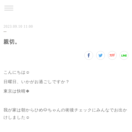
TRU
2023.09.10 11:00
親切。
こんにちは☺️
日曜日、いかがお過ごしですか？
東京は快晴🍀
我が家は朝からひめ🐶ちゃんの術後チェックにみんなでお出か
けしました☺️