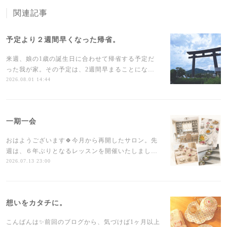
関連記事
予定より２週間早くなった帰省。
来週、娘の1歳の誕生日に合わせて帰省する予定だ
った我が家。その予定は、2週間早まることにな…
2026.08.01 14:44
一期一会
おはようございます🍀今月から再開したサロン。先
週は、６年ぶりとなるレッスンを開催いたしまし…
2026.07.13 23:00
想いをカタチに。
こんばんは✨前回のブログから、気づけば1ヶ月以上