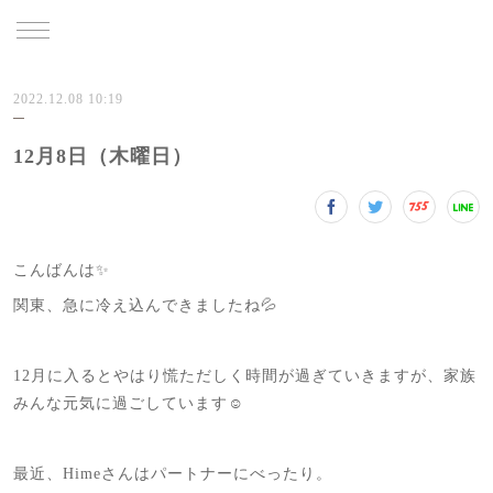
TRU
2022.12.08 10:19
12月8日（木曜日）
こんばんは✨
関東、急に冷え込んできましたね💦
12月に入るとやはり慌ただしく時間が過ぎていきますが、家族
みんな元気に過ごしています☺️
最近、Himeさんはパートナーにべったり。