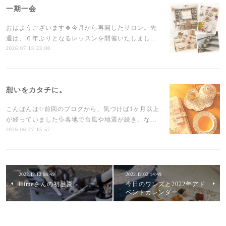
一期一会
おはようございます🍀今月から再開したサロン。先
週は、６年ぶりとなるレッスンを開催いたしまし…
2026.07.13 23:00
想いをカタチに。
こんばんは✨前回のブログから、気づけば1ヶ月以上
が経っていました💦各地で台風や地震が続き、な…
2026.06.27 15:57
2022.12.12 08:49
2022.12.02 14:49
Himeさんの初登園
今日のワンズと2022年アド
ベントカレンダー