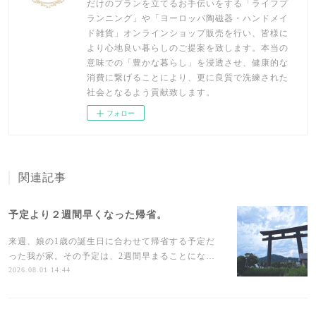
だけのプランを立てるお手伝いをする「ライフプ
ランニング」や「ヨーロッパ陶磁器・ハンドメイ
ド雑貨」オンラインショップ販売を行い、皆様に
より心地良い暮らしのご提案を致します。本当の
意味での「豊かな暮らし」を浸透させ、健康的な
消費に繋げることにより、更に良質で洗練された
社会となるよう貢献致します。
フォロー
関連記事
予定より２週間早くなった帰省。
来週、娘の1歳の誕生日に合わせて帰省する予定だ
った我が家。その予定は、2週間早まることにな…
2026.08.01 14:44