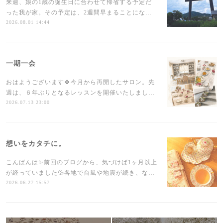
来週、娘の1歳の誕生日に合わせて帰省する予定だ
った我が家。その予定は、2週間早まることにな…
2026.08.01 14:44
一期一会
おはようございます🍀今月から再開したサロン。先
週は、６年ぶりとなるレッスンを開催いたしまし…
2026.07.13 23:00
想いをカタチに。
こんばんは✨前回のブログから、気づけば1ヶ月以上
が経っていました💦各地で台風や地震が続き、な…
2026.06.27 15:57