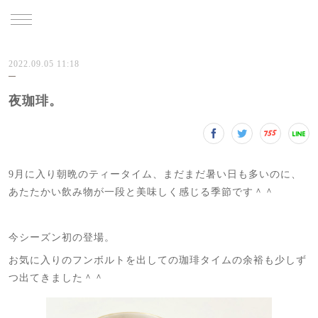
TRU
2022.09.05 11:18
夜珈琲。
9月に入り朝晩のティータイム、まだまだ暑い日も多いのに、
あたたかい飲み物が一段と美味しく感じる季節です＾＾
今シーズン初の登場。
お気に入りのフンボルトを出しての珈琲タイムの余裕も少しず
つ出てきました＾＾