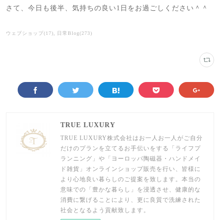
さて、今日も後半、気持ちの良い1日をお過ごしください＾＾
ウェブショップ
(
17
)
日常Blog
(
273
)
TRUE LUXURY
TRUE LUXURY株式会社はお一人お一人がご自分
だけのプランを立てるお手伝いをする「ライフプ
ランニング」や「ヨーロッパ陶磁器・ハンドメイ
ド雑貨」オンラインショップ販売を行い、皆様に
より心地良い暮らしのご提案を致します。本当の
意味での「豊かな暮らし」を浸透させ、健康的な
消費に繋げることにより、更に良質で洗練された
社会となるよう貢献致します。