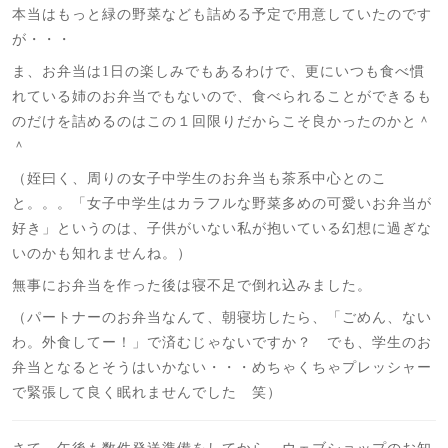
本当はもっと緑の野菜なども詰める予定で用意していたのです
が・・・
ま、お弁当は1日の楽しみでもあるわけで、更にいつも食べ慣
れている姉のお弁当でもないので、食べられることができるも
のだけを詰めるのはこの１回限りだからこそ良かったのかと＾
＾
（姪曰く、周りの女子中学生のお弁当も茶系中心とのこ
と。。。「女子中学生はカラフルな野菜多めの可愛いお弁当が
好き」というのは、子供がいない私が抱いている幻想に過ぎな
いのかも知れませんね。）
無事にお弁当を作った後は寝不足で倒れ込みました。
（パートナーのお弁当なんて、朝寝坊したら、「ごめん、ない
わ。外食してー！」で済むじゃないですか？ でも、学生のお
弁当となるとそうはいかない・・・めちゃくちゃプレッシャー
で緊張して良く眠れませんでした 笑）