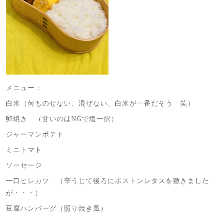
メニュー：
白米（何ものせない、混ぜない、白米が一番だそう 笑）
卵焼き （甘いのはNGで塩一択）
ジャーマンポテト
ミニトマト
ソーセージ
一口ヒレカツ （辛うじて後ろにボストンレタスを敷きました
が・・・）
豆腐ハンバーグ（照り焼き風）