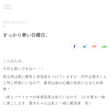
TRU
2021.10.24 12:13
すっかり寒い日曜日。
こんばんは。
今日も寒いですねー > <
寝る時は既に暖房と加湿器をつけていますが、日中は愛犬くん
と同じ部屋にいるので、暖房は彼の心臓の負担になるため我
慢！
（彼とパートナーの体感温度は似ているので、2人が夜を一緒
に過ごします。愛犬ちゃんは私と一緒に暖房派 笑）