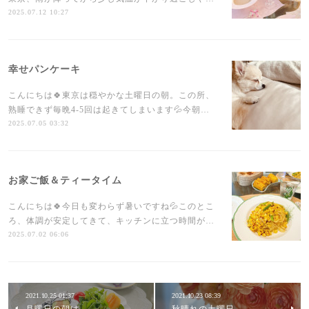
2025.07.12 10:27
幸せパンケーキ
こんにちは🍀東京は穏やかな土曜日の朝。この所、
熟睡できず毎晩4-5回は起きてしまいます💦今朝…
2025.07.05 03:32
お家ご飯＆ティータイム
こんにちは🍀今日も変わらず暑いですね💦このとこ
ろ、体調が安定してきて、キッチンに立つ時間が…
2025.07.02 06:06
2021.10.25 01:37
2021.10.23 08:39
月曜日の朝は。
秋晴れの土曜日