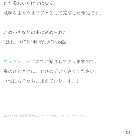
ただ美しいだけではなく、
意味をまとうオブジェとして完成した作品です。
この小さな卵の中に込められた
“はじまり”と“羽ばたき”の物語。
ウェブショップ
にてご紹介しておりますので、
春のひとときに、ぜひのぞいてみてください。
（他にも🥚たち、揃えております。）
WebShop 掲載商品のストーリー
(
9
)
ウェブショップ
(
17
)