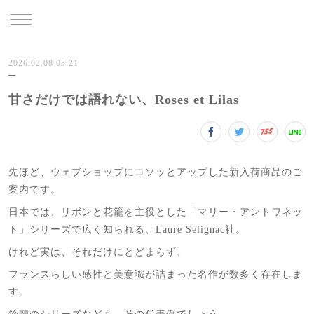
TRU
2026.02.08 03:21
甘さだけでは語れない、Roses et Lilas
先ほど、ウェブショップにコソッとアップした新入荷商品のご
案内です。
日本では、リボンと花籠を主役とした「マリー・アントワネッ
ト」シリーズで広く知られる、Laure Selignac社。
けれど実は、それだけにとどまらず、
フランスらしい感性と美意識が詰まった名作が数多く存在しま
す。