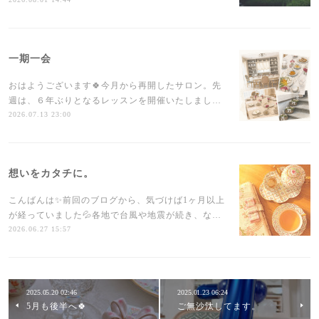
一期一会
おはようございます🍀今月から再開したサロン。先
週は、６年ぶりとなるレッスンを開催いたしまし…
2026.07.13 23:00
想いをカタチに。
こんばんは✨前回のブログから、気づけば1ヶ月以上
が経っていました💦各地で台風や地震が続き、な…
2026.06.27 15:57
2025.05.20 02:46
2025.01.23 06:24
5月も後半へ🍀
ご無沙汰してます。