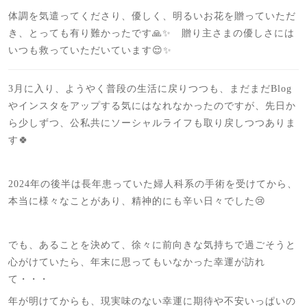
体調を気遣ってくださり、優しく、明るいお花を贈っていただ
き、とっても有り難かったです🙏✨ 贈り主さまの優しさには
いつも救っていただいています😌✨
3月に入り、ようやく普段の生活に戻りつつも、まだまだBlog
やインスタをアップする気にはなれなかったのですが、先日か
ら少しずつ、公私共にソーシャルライフも取り戻しつつありま
す🍀
2024年の後半は長年患っていた婦人科系の手術を受けてから、
本当に様々なことがあり、精神的にも辛い日々でした😢
でも、あることを決めて、徐々に前向きな気持ちで過ごそうと
心がけていたら、年末に思ってもいなかった幸運が訪れ
て・・・
年が明けてからも、現実味のない幸運に期待や不安いっぱいの