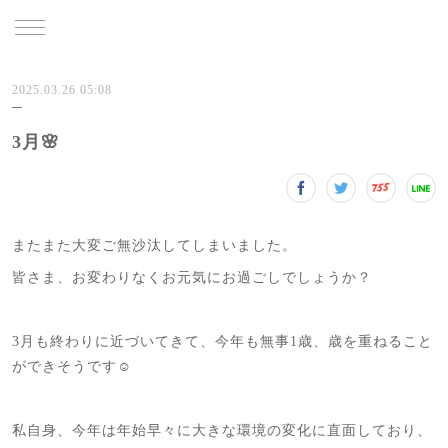
TRU
2025.03.26 05:08
3月🌸
またまた大変ご無沙汰してしまいました。
皆さま、お変わりなくお元気にお過ごしでしょうか？
3月も終わりに近づいてきて、今年も無事1歳、歳を重ねること
ができそうです☺️
私自身、今年は年始早々に大きな環境の変化に直面しており、