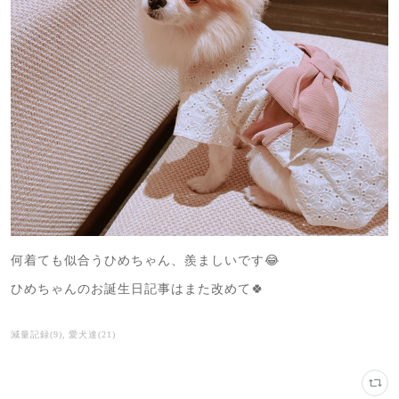
何着ても似合うひめちゃん、羨ましいです😂
ひめちゃんのお誕生日記事はまた改めて🍀
減量記録
(
9
)
愛犬達
(
21
)