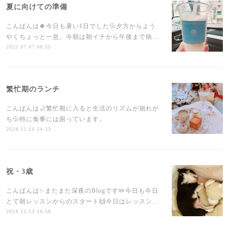
夏に向けての準備
こんばんは🍀今日も暑い1日でした💦夕方からよう
やくちょっと一息。今朝は朝イチから午後まで病…
2025.07.07 08:55
繁忙期のランチ
こんばんは🌙繁忙期に入ると生活のリズムが崩れが
ち💦特に食事には困っています。
2024.12.16 14:23
祝・3歳
こんばんは✨またまた深夜のBlogです✏️今日も今日
とて朝レッスンからのスタート🙌今日はレッスン…
2024.12.13 16:58