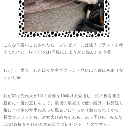
こんな可愛いことされたら、プレゼントには違うブランドを考
えてたけど、GUCCIのお洋服にしようかと悩んじゃう😆
しかし、愛犬、わんぱく坊主でブランド品にはご縁はあまりな
いかも😂
我が家は先代犬がLVの首輪を10年以上愛用し、虹の橋を渡る
直前に一度お直しをして、最後の最後まで使い続け、お見送り
後にその革の年季の入った風合いにすっかり魅せられてから、
長女犬シフォンも、次女犬ひめちゃんも、末っ子JJも、みんな
LVの首輪をそれぞれの節目でプレゼントしたのですが、、、