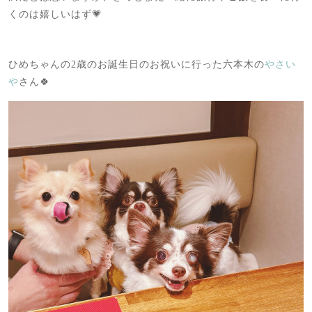
くのは嬉しいはず💗
ひめちゃんの2歳のお誕生日のお祝いに行った六本木の
やさい
や
さん🍀