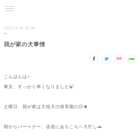
TRU
2023.11.11 12:34
我が家の犬事情
こんばんは✨
東京、すっかり寒くなりました🍃
土曜日、我が家は大抵犬の保育園の日🍀
朝からパートナー、送迎にあちこちへ大忙し🚗