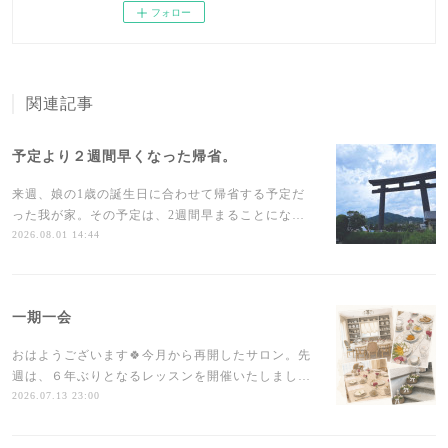
フォロー
関連記事
予定より２週間早くなった帰省。
来週、娘の1歳の誕生日に合わせて帰省する予定だ
った我が家。その予定は、2週間早まることにな…
2026.08.01 14:44
一期一会
おはようございます🍀今月から再開したサロン。先
週は、６年ぶりとなるレッスンを開催いたしまし…
2026.07.13 23:00