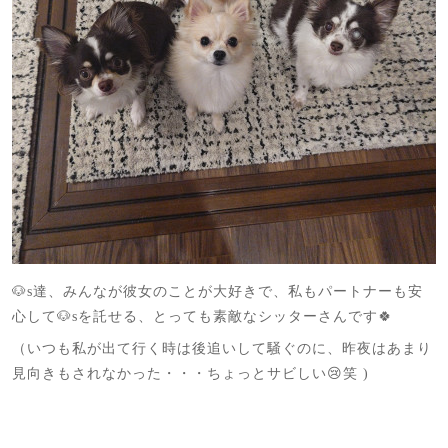
🐶s達、みんなが彼女のことが大好きで、私もパートナーも安
心して🐶sを託せる、とっても素敵なシッターさんです🍀
（いつも私が出て行く時は後追いして騒ぐのに、昨夜はあまり
見向きもされなかった・・・ちょっとサビしい😢笑 )