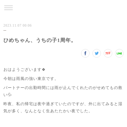
TRU
2023.11.07 00:06
ひめちゃん、うちの子1周年。
おはようございます🍀
今朝は雨風の強い東京です。
パートナーの出勤時間には雨が止んでくれたのがせめてもの救
い💦
昨夜、私の帰宅は夜中過ぎていたのですが、外に出てみると湿
気が多く、なんとなく生あたたかい夜でした。