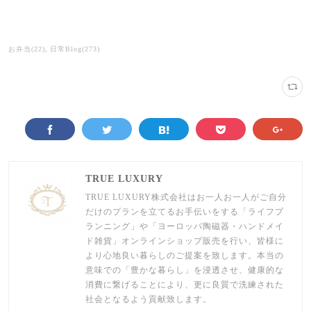
お弁当
(
22
)
日常Blog
(
273
)
TRUE LUXURY
TRUE LUXURY株式会社はお一人お一人がご自分
だけのプランを立てるお手伝いをする「ライフプ
ランニング」や「ヨーロッパ陶磁器・ハンドメイ
ド雑貨」オンラインショップ販売を行い、皆様に
より心地良い暮らしのご提案を致します。本当の
意味での「豊かな暮らし」を浸透させ、健康的な
消費に繋げることにより、更に良質で洗練された
社会となるよう貢献致します。