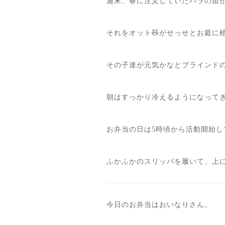
週末、春に注文していたバラの苗が
それをオット🧸がせっせとお庭に
その子達が元気かなとブラインドの
朝はすっかり冷えるようになってき
お弁当の日は5時頃から活動開始
ふかふかのスリッパを履いて、上に
今日のお弁当はおいなりさん。