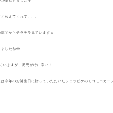
10個届きました🌹
植え替えてくれて、、、
隙間からチラチラ見ています☺️
ましたね🥺
していますが、足元が特に寒い！
は今年のお誕生日に贈っていただいたジェラピケのモコモコカーディ