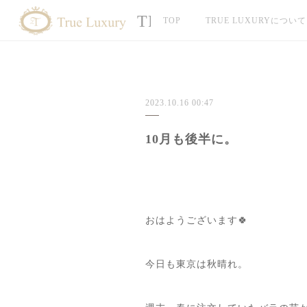
TRUE LUXURY
TOP
TRUE LUXURYについて
2023.10.16 00:47
10月も後半に。
おはようございます🍀
今日も東京は秋晴れ。