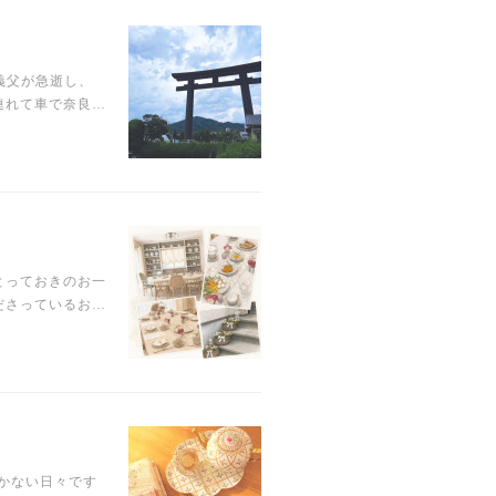
義父が急逝し、
連れて車で奈良…
とっておきのお一
ださっているお…
かない日々です