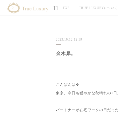
TRUE LUXURY
TOP
TRUE LUXURYについて
2023.10.12 12:59
金木犀。
こんばんは🍀
東京、今日も穏やかな秋晴れの1日
パートナーが在宅ワークの日だっ