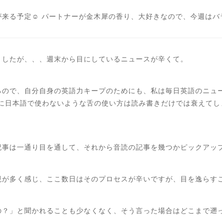
来る予定☺️ パートナーが金木犀の香り、大好きなので、今週は
ましたが、、、週末から目にしているニュースが辛くて。
るので、自分自身の英語力キープのためにも、私は毎日英語のニュ
特に日本語で使わないような舌の使い方は読み書きだけでは衰えてし
記事は一通り目を通して、それから音読の記事を幾つかピックアッ
現が多く感じ、ここ数日はそのプロセスが辛いですが、目を逸らす
の？」と聞かれることも少なくなく、そう言った場合はどこまで遡