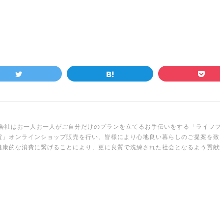
Y株式会社はお一人お一人がご自分だけのプランを立てるお手伝いをする「ライ
貨」オンラインショップ販売を行い、皆様により心地良い暮らしのご提案を致
健康的な消費に繋げることにより、更に良質で洗練された社会となるよう貢献