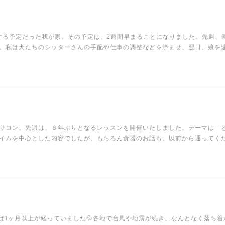
する予定だった我が家。その予定は、2週間早まることになりました。先週、
。私は犬たちのシッターさんの手配や仕事の調整などを済ませ、翌日、娘を
たサロン。先週は、６年ぶりとなるレッスンを開催いたしました。テーマは「
イムを中心とした内容でしたが、もちろん食器のお話も。以前から通ってく
ば1ヶ月以上が経っていました💦各地で台風や地震が続き、なんとなく落ち着