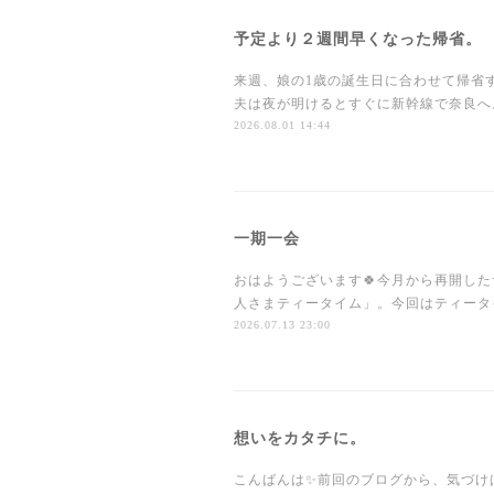
予定より２週間早くなった帰省。
来週、娘の1歳の誕生日に合わせて帰省
夫は夜が明けるとすぐに新幹線で奈良へ
2026.08.01 14:44
一期一会
おはようございます🍀今月から再開し
人さまティータイム」。今回はティータ
2026.07.13 23:00
想いをカタチに。
こんばんは✨前回のブログから、気づけ