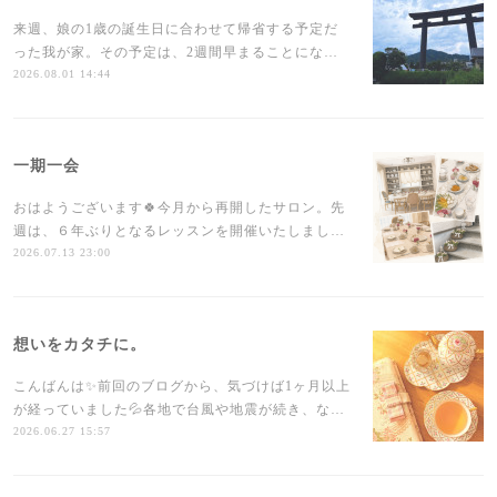
来週、娘の1歳の誕生日に合わせて帰省する予定だ
った我が家。その予定は、2週間早まることにな…
2026.08.01 14:44
一期一会
おはようございます🍀今月から再開したサロン。先
週は、６年ぶりとなるレッスンを開催いたしまし…
2026.07.13 23:00
想いをカタチに。
こんばんは✨前回のブログから、気づけば1ヶ月以上
が経っていました💦各地で台風や地震が続き、な…
2026.06.27 15:57