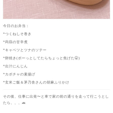
今日のお弁当：
*つくねしそ巻き
*蒟蒻の甘辛煮
*キャベツとツナのソテー
*卵焼き(ボーっとしてたらちょっと焦げた🤫)
*出汁にんじん
*カボチャの素揚げ
*玄米ご飯＆茅乃舎さんの胡麻ふりかけ
その後、仕事に出発〜と車で家の前の通りを走って行こうとし
たら、、、🚗