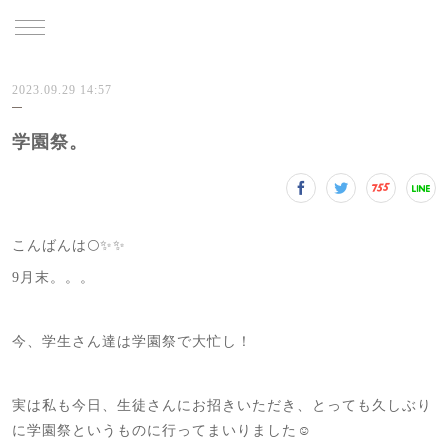
TRU
2023.09.29 14:57
学園祭。
こんばんは🌕✨✨
9月末。。。
今、学生さん達は学園祭で大忙し！
実は私も今日、生徒さんにお招きいただき、とっても久しぶり
に学園祭というものに行ってまいりました☺️