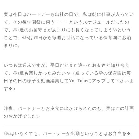
実は今日はパートナーも出社の日で、私は朝に仕事が入ってい
て、その後学園祭に伺う・・・というスケジュールだったの
で、🐶s達のお留守番があまりにも長くなってしまう💦という
ことで、🐶sは昨日から毎週お世話になっている保育園にお泊
まりに。
いつもは週末ですが、平日だとまた違ったお友達と知り合え
て、🐶s達も楽しかったみたい☺️（通っている🐶の保育園は毎
日その日の様子を動画編集してYouTubeにアップして下さいま
す🍀）
昨夜、パートナーとお夕食に出かけられたのも、実はこの計画
のおかげでした✨
🐶sはいなくても、パートナーが出勤ということはお弁当を🍀