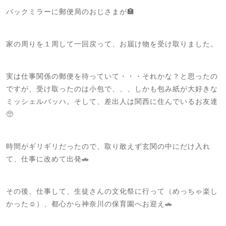
バックミラーに郵便局のおじさまが🏣
家の周りを１周して一回戻って、お届け物を受け取りました。
実は仕事関係の郵便を待っていて・・・それかな？と思ったの
ですが、受け取ったのは小包で、、、しかも包み紙が大好きな
ミッシェルバッハ。そして、差出人は関西に住んでいるお友達
🥺
時間がギリギリだったので、取り敢えず玄関の中にだけ入れ
て、仕事に改めて出発🚗
その後、仕事して、生徒さんの文化祭に行って（めっちゃ楽し
かった☺️）、都心から神奈川の保育園へお迎え🚗