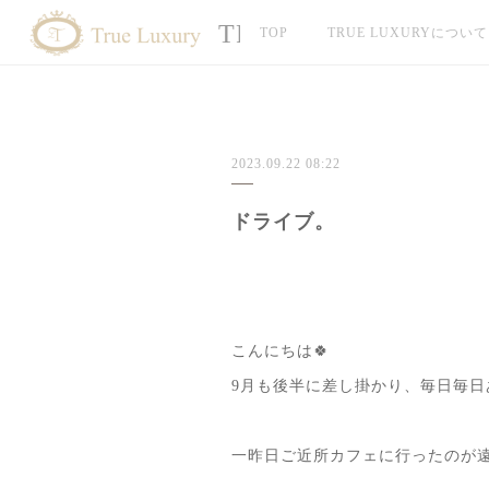
TRUE LUXURY
TOP
TRUE LUXURYについて
2023.09.22 08:22
ドライブ。
こんにちは🍀
9月も後半に差し掛かり、毎日毎日あ
一昨日ご近所カフェに行ったのが