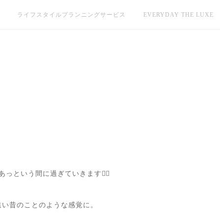
ライフスタイルプランニングサービス
EVERYDAY THE LUXE
っという間に過ぎていきます😵‍💫
遠い昔のことのような感覚に。