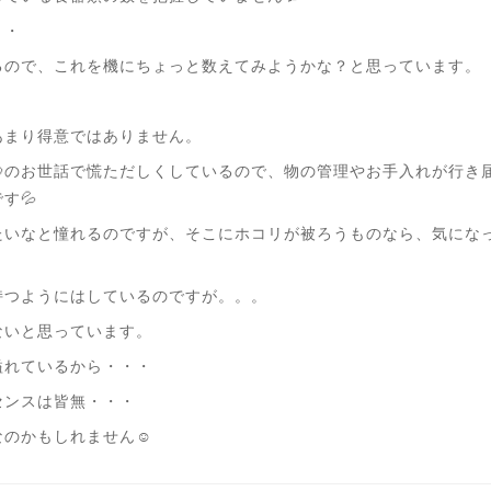
・・
るので、これを機にちょっと数えてみようかな？と思っています。
あまり得意ではありません。
🐶のお世話で慌ただしくしているので、物の管理やお手入れが行
す💦
たいなと憧れるのですが、そこにホコリが被ろうものなら、気にな
持つようにはしているのですが。。。
ないと思っています。
溢れているから・・・
センスは皆無・・・
のかもしれません☺️