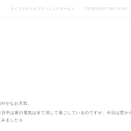
ライフスタイルプランニングサービス
EVERYDAY THE LUXE
穏やかなお天気。
私は日中は家の電気は全て消して過ごしているのですが、今日は窓か
みました☺️