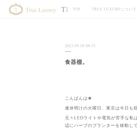
TRUE LUXURY
TOP
TRUE LUXURYについて
2023.09.19 08:15
食器棚。
こんばんは🍀
連休明けの火曜日、東京は今日も
元々LEDライトや電気が苦手な
辺にハーブのプランターを移動して