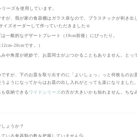
シリーズを使用しています。
ですが、我が家の食器棚はガラス扉なので、プラスチックが剥き出
をサイズオーダーして作っていただきました☺️
は一般的なデザートプレート（19cm前後）にぴったり。
cm-20cmです。）
みや角度が絶妙で、お皿同士がぶつかることもありません。とって
のですが、下のお皿を取り出すのに「よいしょっ」っと何枚ものお
使うようになってからはお皿の出し入れがとっても楽になりました
皿も収納できる
ワイドシリーズ
の方が大きいかも知れません。ちなみに
でしょうか？
ている食器類の数を把握していません💦