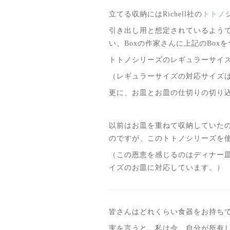
立てる収納にはRichell社の
トトノ
引き出し用と想定されているよう
い、Boxの作家さんに上記のBox
トトノシリーズのレギュラーサイズ
（レギュラーサイズの対応サイズは12
更に、お皿とお皿の仕切りの切り込
以前はお皿を重ねて収納していた
のですが、このトトノシリーズを
（この恩恵を感じるのはディナー
イズのお皿に対応しています。）
皆さんはどれくらい食器をお持ち
実を言うと、私は今、自分が所有し