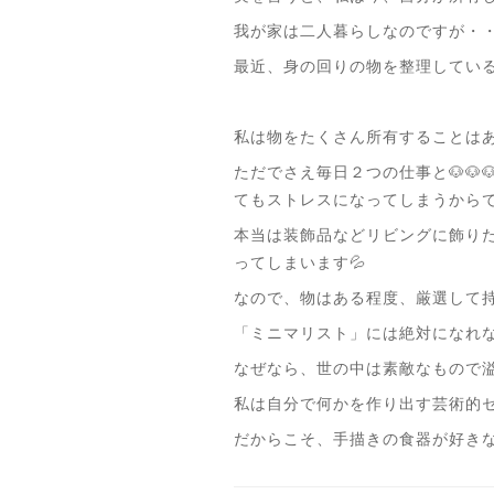
我が家は二人暮らしなのですが・
最近、身の回りの物を整理してい
私は物をたくさん所有することは
ただでさえ毎日２つの仕事と🐶
てもストレスになってしまうからで
本当は装飾品などリビングに飾り
ってしまいます💦
なので、物はある程度、厳選して
「ミニマリスト」には絶対になれ
なぜなら、世の中は素敵なもので
私は自分で何かを作り出す芸術的
だからこそ、手描きの食器が好きな