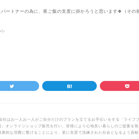
パートナーの為に、夜ご飯の支度に掛かろうと思います🍀（その前に
い✨
Y株式会社はお一人お一人がご自分だけのプランを立てるお手伝いをする「ライ
貨」オンラインショップ販売を行い、皆様により心地良い暮らしのご提案を致
健康的な消費に繋げることにより、更に良質で洗練された社会となるよう貢献