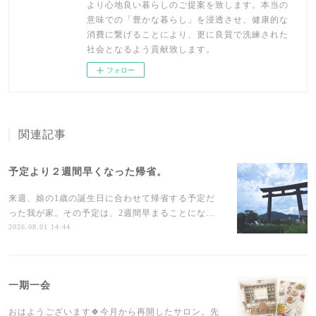
より心地良い暮らしのご提案を致します。本当の
意味での「豊かな暮らし」を浸透させ、健康的な
消費に繋げることにより、更に良質で洗練された
社会となるよう貢献致します。
フォロー
関連記事
予定より２週間早くなった帰省。
来週、娘の1歳の誕生日に合わせて帰省する予定だ
った我が家。その予定は、2週間早まることにな…
2026.08.01 14:44
一期一会
おはようございます🍀今月から再開したサロン。先