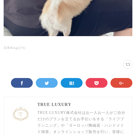
日常Blog
(
273
)
TRUE LUXURY
TRUE LUXURY株式会社はお一人お一人がご自分
だけのプランを立てるお手伝いをする「ライフプ
ランニング」や「ヨーロッパ陶磁器・ハンドメイ
ド雑貨」オンラインショップ販売を行い、皆様に