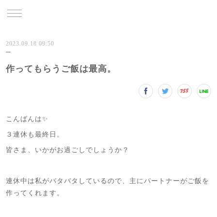
TRU
2023.09.18 09:50
作ってもらうご飯は最高。
こんばんは✨
３連休も最終日。
皆さま、いかがお過ごしでしょうか？
連休中は私がバタバタしているので、主にパートナーがご飯を
作ってくれます。