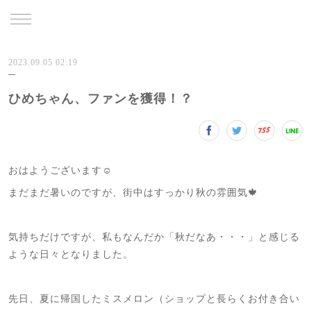
TRU
2023.09.05 02:19
ひめちゃん、ファンを獲得！？
おはようございます☺️
まだまだ暑いのですが、街中はすっかり秋の雰囲気🍁
気持ちだけですが、私もなんだか「秋だなあ・・・」と感じる
ような日々となりました。
先日、夏に帰国したミスメロン（ショップと長らくお付き合い