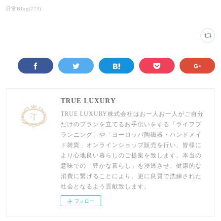
日常Blog
(
273
)
TRUE LUXURY
TRUE LUXURY株式会社はお一人お一人がご自分
だけのプランを立てるお手伝いをする「ライフプ
ランニング」や「ヨーロッパ陶磁器・ハンドメイ
ド雑貨」オンラインショップ販売を行い、皆様に
より心地良い暮らしのご提案を致します。本当の
意味での「豊かな暮らし」を浸透させ、健康的な
消費に繋げることにより、更に良質で洗練された
社会となるよう貢献致します。
フォロー