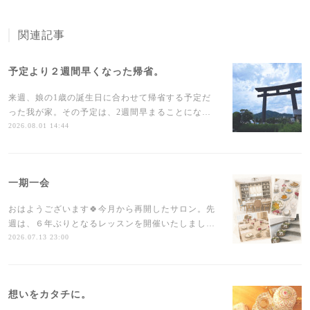
関連記事
予定より２週間早くなった帰省。
来週、娘の1歳の誕生日に合わせて帰省する予定だ
った我が家。その予定は、2週間早まることにな…
2026.08.01 14:44
一期一会
おはようございます🍀今月から再開したサロン。先
週は、６年ぶりとなるレッスンを開催いたしまし…
2026.07.13 23:00
想いをカタチに。