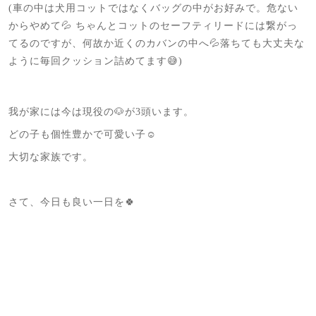
(車の中は犬用コットではなくバッグの中がお好みで。危ない
からやめて💦 ちゃんとコットのセーフティリードには繋がっ
てるのですが、何故か近くのカバンの中へ💦落ちても大丈夫な
ように毎回クッション詰めてます😅)
我が家には今は現役の🐶が3頭います。
どの子も個性豊かで可愛い子☺️
大切な家族です。
さて、今日も良い一日を🍀