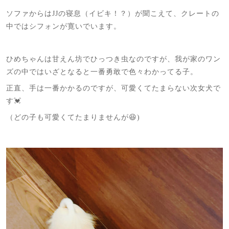
ソファからはJJの寝息（イビキ！？）が聞こえて、クレートの
中ではシフォンが寛いでいます。
ひめちゃんは甘えん坊でひっつき虫なのですが、我が家のワン
ズの中ではいざとなると一番勇敢で色々わかってる子。
正直、手は一番かかるのですが、可愛くてたまらない次女犬で
す💓
（どの子も可愛くてたまりませんが😆)