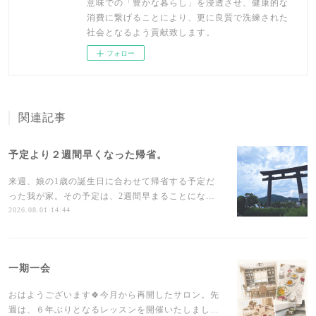
意味での「豊かな暮らし」を浸透させ、健康的な
消費に繋げることにより、更に良質で洗練された
社会となるよう貢献致します。
フォロー
関連記事
予定より２週間早くなった帰省。
来週、娘の1歳の誕生日に合わせて帰省する予定だ
った我が家。その予定は、2週間早まることにな…
2026.08.01 14:44
一期一会
おはようございます🍀今月から再開したサロン。先
週は、６年ぶりとなるレッスンを開催いたしまし…