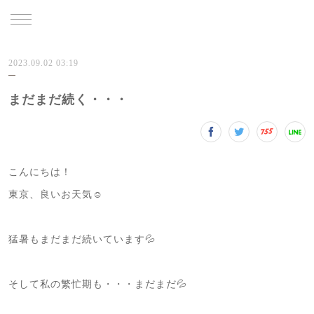
TRU
2023.09.02 03:19
まだまだ続く・・・
こんにちは！
東京、良いお天気☺️
猛暑もまだまだ続いています💦
そして私の繁忙期も・・・まだまだ💦