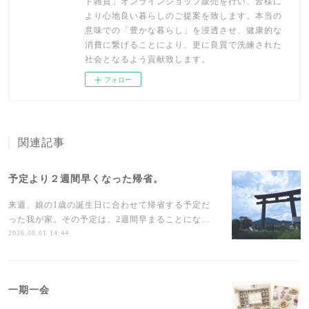
ド雑貨」オンラインショップ販売を行い、皆様に
より心地良い暮らしのご提案を致します。本当の
意味での「豊かな暮らし」を浸透させ、健康的な
消費に繋げることにより、更に良質で洗練された
社会となるよう貢献致します。
フォロー
関連記事
予定より２週間早くなった帰省。
来週、娘の1歳の誕生日に合わせて帰省する予定だ
った我が家。その予定は、2週間早まることにな…
2026.08.01 14:44
一期一会