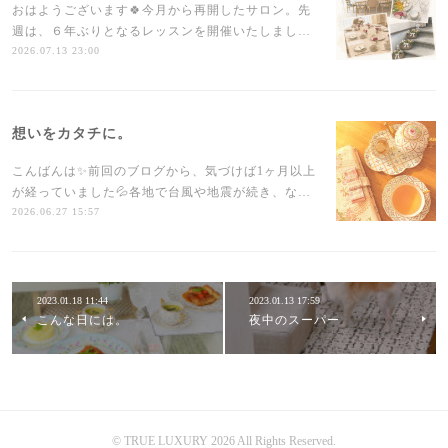
おはようございます🍀今月から再開したサロン。先
週は、６年ぶりとなるレッスンを開催いたしまし…
2026.07.13 23:00
想いをカタチに。
こんばんは✨前回のブログから、気づけば1ヶ月以上
が経っていました💦各地で台風や地震が続き、な…
2026.06.27 15:57
2023.01.18 11:44
2023.01.13 17:59
こんな日には。
夜中のスーパー
©︎ TRUE LUXURY 2026 All Rights Reserved.