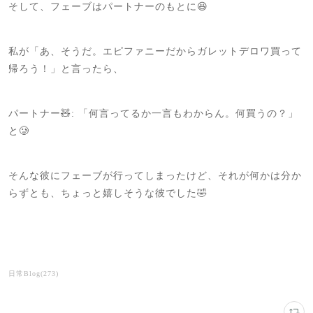
そして、フェーブはパートナーのもとに😆
私が「あ、そうだ。エピファニーだからガレットデロワ買って
帰ろう！」と言ったら、
パートナー🧸: 「何言ってるか一言もわからん。何買うの？」
と🥲
そんな彼にフェーブが行ってしまったけど、それが何かは分か
らずとも、ちょっと嬉しそうな彼でした🤣
日常Blog
(
273
)