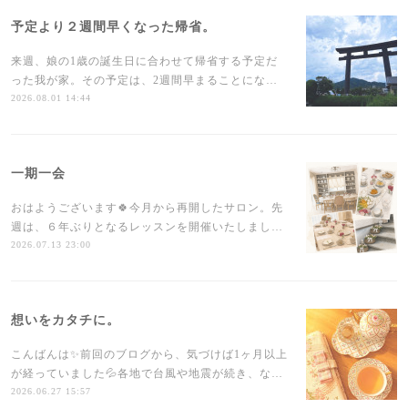
予定より２週間早くなった帰省。
来週、娘の1歳の誕生日に合わせて帰省する予定だ
った我が家。その予定は、2週間早まることにな…
2026.08.01 14:44
一期一会
おはようございます🍀今月から再開したサロン。先
週は、６年ぶりとなるレッスンを開催いたしまし…
2026.07.13 23:00
想いをカタチに。
こんばんは✨前回のブログから、気づけば1ヶ月以上
が経っていました💦各地で台風や地震が続き、な…
2026.06.27 15:57