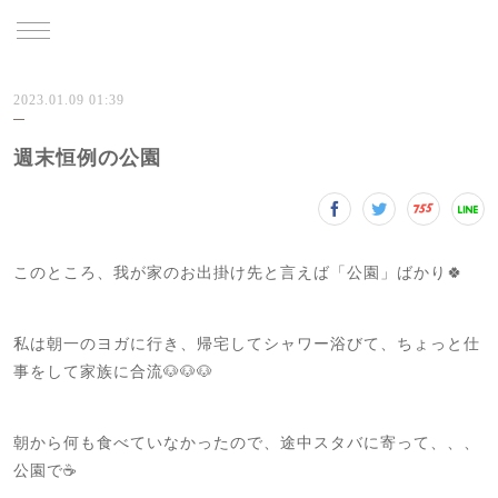
TRU
2023.01.09 01:39
週末恒例の公園
このところ、我が家のお出掛け先と言えば「公園」ばかり🍀
私は朝一のヨガに行き、帰宅してシャワー浴びて、ちょっと仕
事をして家族に合流🐶🐶🐶
朝から何も食べていなかったので、途中スタバに寄って、、、
公園で☕️