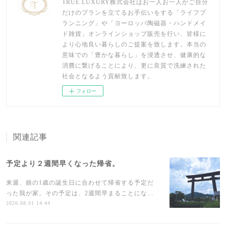
TRUE LUXURY株式会社はお一人お一人がご自分
だけのプランを立てるお手伝いをする「ライフプ
ランニング」や「ヨーロッパ陶磁器・ハンドメイ
ド雑貨」オンラインショップ販売を行い、皆様に
より心地良い暮らしのご提案を致します。本当の
意味での「豊かな暮らし」を浸透させ、健康的な
消費に繋げることにより、更に良質で洗練された
社会となるよう貢献致します。
フォロー
関連記事
予定より２週間早くなった帰省。
来週、娘の1歳の誕生日に合わせて帰省する予定だ
った我が家。その予定は、2週間早まることにな…
2026.08.01 14:44