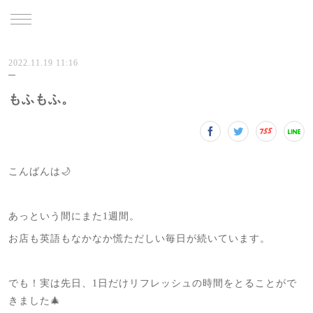
TRU
2022.11.19 11:16
もふもふ。
こんばんは🌙
あっという間にまた1週間。
お店も英語もなかなか慌ただしい毎日が続いています。
でも！実は先日、1日だけリフレッシュの時間をとることがで
きました🎄