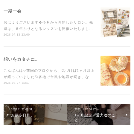
一期一会
おはようございます🍀今月から再開したサロン。先
週は、６年ぶりとなるレッスンを開催いたしまし…
2026.07.13 23:00
想いをカタチに。
こんばんは✨前回のブログから、気づけば1ヶ月以上
が経っていました💦各地で台風や地震が続き、な…
2026.06.27 15:57
2022.11.22 07:51
2022.11.17 06:27
お散歩日和。
1ヶ月記念、愛犬達のこ
と。