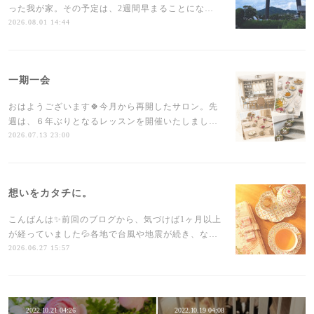
った我が家。その予定は、2週間早まることにな…
2026.08.01 14:44
一期一会
おはようございます🍀今月から再開したサロン。先
週は、６年ぶりとなるレッスンを開催いたしまし…
2026.07.13 23:00
想いをカタチに。
こんばんは✨前回のブログから、気づけば1ヶ月以上
が経っていました💦各地で台風や地震が続き、な…
2026.06.27 15:57
2022.10.21 04:26
2022.10.19 04:08