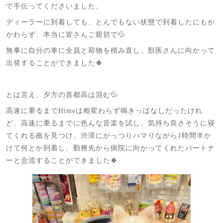
で手伝ってくださいました。
ディーラーに到着しても、とんでもない状態で到着したにもか
かわらず、本当に皆さんご親切で💦
無事に自分の車に全員と荷物を積み直し、獣医さんに向かって
出発することができました🍀
とは言え、夕方の首都高は混む💦
高速に乗るまでHimeは相変わらず鳴きっぱなしだったけれ
ど、高速に乗るまでに色んな音楽を試し、気持ち良さそうに寝
てくれる曲を見つけ、渋滞にがっつりハマりながら1時間半か
けて何とか到着し、勤務先から病院に向かってくれたパートナ
ーと合流することができました🍀