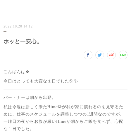
TRU
2022.10.20 14:12
ホッと一安心。
こんばんは🍀
今日はとっても大変な１日でした💦💦
パートナーは朝から出勤。
私は今週は新しく来たHime🐶が我が家に慣れるのを見守るた
めに、仕事のスケジュールを調整しつつの1週間なのですが、
一昨日の夜からお腹が緩いHimeが朝からご飯を食べず、心配
な１日でした。