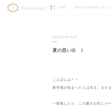
TRUE LUXURY
TOP
TRUE LUXURYについて
2022.09.03 09:20
夏の思い出 2
こんばんは＾＾
新学期が始まったとは言え、まだ
一段落したら、この夏のお礼にパ