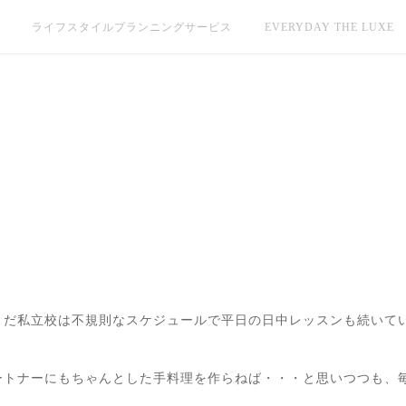
ライフスタイルプランニングサービス
EVERYDAY THE LUXE
まだ私立校は不規則なスケジュールで平日の日中レッスンも続いて
ートナーにもちゃんとした手料理を作らねば・・・と思いつつも、