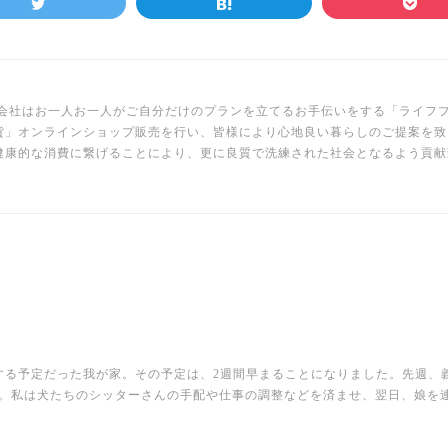
Y株式会社はお一人お一人がご自分だけのプランを立てるお手伝いをする「ライ
貨」オンラインショップ販売を行い、皆様により心地良い暮らしのご提案を致
健康的な消費に繋げることにより、更に良質で洗練された社会となるよう貢献
する予定だった我が家。その予定は、2週間早まることになりました。先週、
。私は犬たちのシッターさんの手配や仕事の調整などを済ませ、翌日、娘を