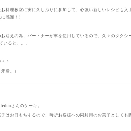
たお料理教室に実に久しぶりに参加して、心強い新しいレシピも入
生に感謝！）
のお迎えの為、パートナーが車を使用しているので、久々のタクシ
ていると。。。
真が＾＾
う矛盾。）
ledonさんのケーキ。
菓子はお日もちするので、時折お客様への同封用のお菓子としても