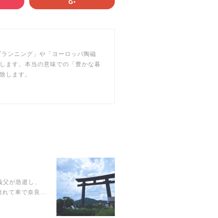
フプランニング」や「ヨーロッパ陶磁
します。本当の意味での「豊かな暮
致します。
義父が急逝し、
連れて車で奈良…