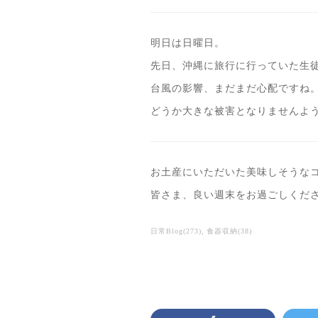
明日は日曜日。
先日、沖縄に旅行に行っていた生
台風の影響、まだまだ心配ですね
どうか大きな被害となりませんよ
お土産にいただいた美味しそうな
皆さま、良い週末をお過ごしくだ
日常Blog
(
273
)
食器収納
(
38
)