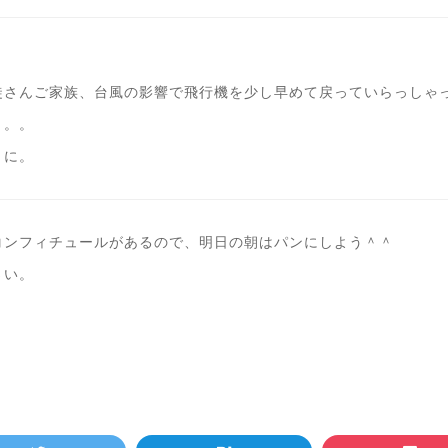
徒さんご家族、台風の影響で飛行機を少し早めて戻っていらっしゃ
。。。
うに。
コンフィチュールがあるので、明日の朝はパンにしよう＾＾
さい。