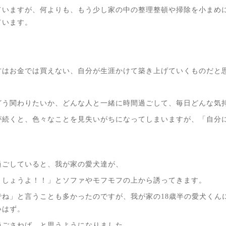
ていますが、何よりも、もう少し家の中の整理整頓や掃除を小まめ
ています。
方はお金では買えない、自分が生涯かけて築き上げていくものだと
どう関わりたいか、どんな人と一緒に時間過ごして、毎日どんな気
が続くと、色々なことを見失いがちになってしまいますが、「自分
過ごしていると、我が家の愛犬達が、
ましょうよ！！」とソファやモフモフの上から誘ってきます。
でね」と言うことも多かったのですが、我が家の18歳半の愛犬くん
いはず。
過ごさねば、と思うようになりました。