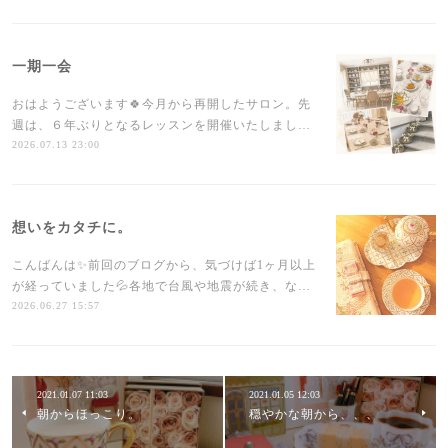
一期一会
おはようございます🍀今月から再開したサロン。先
週は、６年ぶりとなるレッスンを開催いたしまし…
2026.07.13 23:00
想いをカタチに。
こんばんは✨前回のブログから、気づけば1ヶ月以上
が経っていました💦各地で台風や地震が続き、な…
2026.06.27 15:57
2021.01.07 11:03
2021.01.05 12:03
朝からほっこり。
穏やかな朝から、、、