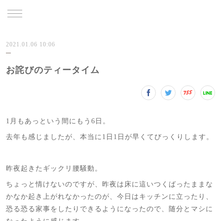
TRU
2021.01.06 10:06
お詫びのティータイム
1月もあっという間にもう6日。
去年も感じましたが、本当に1日1日が早くてびっくりします。
昨夜起きたギックリ腰騒動。
ちょっと情けないのですが、昨夜は床に這いつくばったままな
かなか起き上がれなかったのが、今日はキッチンに立ったり、
恐る恐る家事をしたりできるようになったので、随分とマシに