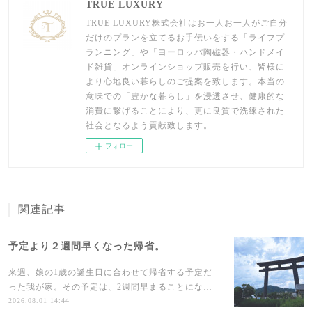
TRUE LUXURY
TRUE LUXURY株式会社はお一人お一人がご自分
だけのプランを立てるお手伝いをする「ライフプ
ランニング」や「ヨーロッパ陶磁器・ハンドメイ
ド雑貨」オンラインショップ販売を行い、皆様に
より心地良い暮らしのご提案を致します。本当の
意味での「豊かな暮らし」を浸透させ、健康的な
消費に繋げることにより、更に良質で洗練された
社会となるよう貢献致します。
フォロー
関連記事
予定より２週間早くなった帰省。
来週、娘の1歳の誕生日に合わせて帰省する予定だ
った我が家。その予定は、2週間早まることにな…
2026.08.01 14:44