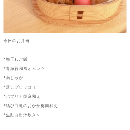
今日のお弁当:
*梅干しご飯
*青海苔和風オムレツ
*肉じゃが
*蒸しブロッコリー
*パプリカ胡麻和え
*結び白滝のおかか梅肉和え
*生麩白出汁炊き🍡