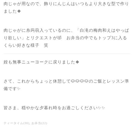
肉じゃが用なので、飾りにんじんはいつもより大きな型で作り
ました🍀
肉じゃがに糸蒟蒻入っているのに、「白滝の梅肉和えはやっぱ
り欲しい」とリクエストが🤣 お弁当の中でもトップ3に入る
くらい好きな様子 笑
姪も無事ニューヨークに戻りました🍀
さて、これからちょっと休憩して🐶🐶🐶🐶のご飯とレッスン準
備です✨
皆さま、穏やかな夕暮れ時をお過ごしください✨✨
ティータイム
(
30
)
お弁当
(
22
)