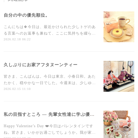
自分の中の優先順位。
こんにちは🍀今日は、最近かけられた少しトゲのあ
る言葉へのお返事も兼ねて、ここに気持ちを綴ら…
2026.02.18 06:22
久しぶりにお家アフタヌーンティー
皆さま、こんばんは。今日は東京、小春日和。あた
たかく、穏やかな一日でした。今週末は、少しゆ…
2026.02.15 11:10
私の目指すところ ― 先輩女性達に学ぶ優しさ
Happy Valentine’s Day ❤️今日はバレンタインです
ね。皆さま、いかがお過ごしでしょうか。我が家…