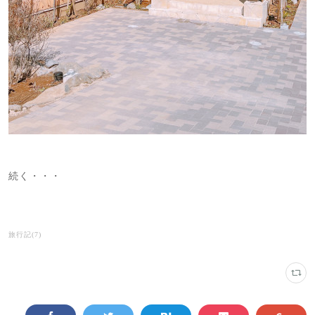
続く・・・
旅行記
(
7
)