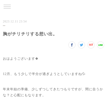
TRU
2023.12.11 23:54
胸がチリチリする想い出。
おはようございます🍀
12月、もう少しで半分が過ぎようとしていますね💦
年末年始の準備、少しずつしてきたつもりですが、間に合うか
な？と心配にもなります。