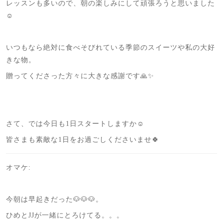
レッスンも多いので、朝の楽しみにして頑張ろうと思いました
☺️
いつもなら絶対に食べそびれている季節のスイーツや私の大好
きな物。
贈ってくださった方々に大きな感謝です🙏✨
さて、では今日も1日スタートしますか☺️
皆さまも素敵な1日をお過ごしくださいませ🍀
オマケ:
今朝は早起きだった🐶🐶🐶。
ひめとJJが一緒にとろけてる。。。