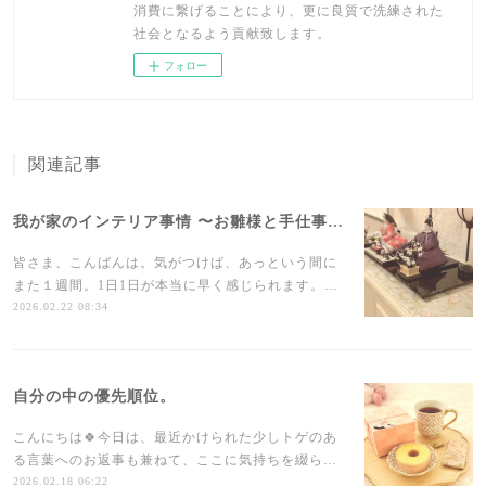
消費に繋げることにより、更に良質で洗練された
社会となるよう貢献致します。
フォロー
関連記事
我が家のインテリア事情 〜お雛様と手仕事〜
皆さま、こんばんは。気がつけば、あっという間に
また１週間。1日1日が本当に早く感じられます。…
2026.02.22 08:34
自分の中の優先順位。
こんにちは🍀今日は、最近かけられた少しトゲのあ
る言葉へのお返事も兼ねて、ここに気持ちを綴ら…
2026.02.18 06:22