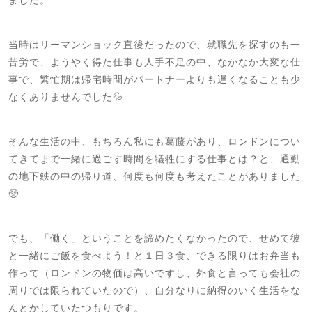
ました。
当時はリーマンショック直後だったので、就職先を探すのも一
苦労で、ようやく得た仕事も人手不足の中、なかなか大変な仕
事で、繁忙期は帰宅時間がパートナーよりも遅くなることも少
なくありませんでした💦
そんな生活の中、もちろん私にも葛藤があり、ロンドンについ
てきてまで一緒に過ごす時間を犠牲にする仕事とは？と、通勤
の地下鉄の中の帰り道、何度も何度も考えたことがありました
🥺
でも、「働く」ということを諦めたくなかったので、せめて彼
と一緒にご飯を食べよう！と１日３食、できる限りはお弁当も
作って（ロンドンの物価は高いですし、外食と言っても会社の
周りでは限られていたので）、自分なりに納得のいく生活をな
んとかしていたつもりです。