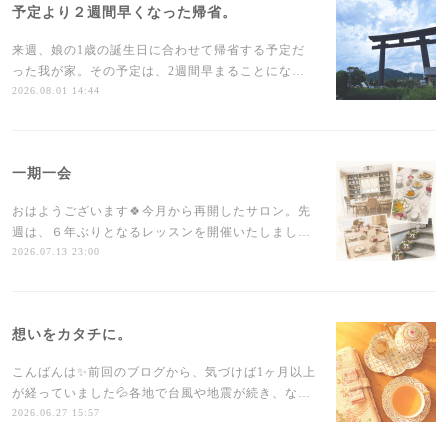
予定より２週間早くなった帰省。
来週、娘の1歳の誕生日に合わせて帰省する予定だ
った我が家。その予定は、2週間早まることにな…
2026.08.01 14:44
一期一会
おはようございます🍀今月から再開したサロン。先
週は、６年ぶりとなるレッスンを開催いたしまし…
2026.07.13 23:00
想いをカタチに。
こんばんは✨前回のブログから、気づけば1ヶ月以上
が経っていました💦各地で台風や地震が続き、な…
2026.06.27 15:57