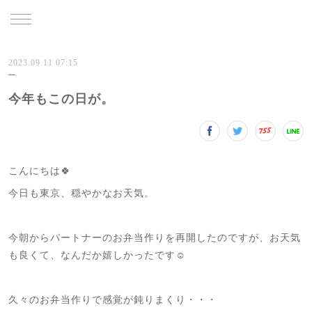
TRU
2023.09.11 07:15
今年もこの日が。
こんにちは🍀
今日も東京、穏やかなお天気。
今朝からパートナーのお弁当作りを再開したのですが、お天気
も良くて、なんだか嬉しかったです☺️
久々のお弁当作りで感覚が鈍りまくり・・・