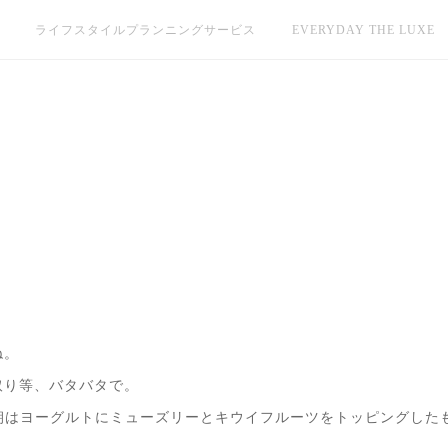
ライフスタイルプランニングサービス
EVERYDAY THE LUXE
ね。
取り等、バタバタで。
、朝はヨーグルトにミューズリーとキウイフルーツをトッピングした