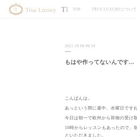
TRUE LUXURY
TOP
TRUE LUXURYについて
2021.10.06 06:34
もはや作ってないんです...
こんばんは。
あっという間に週中、水曜日です
今日は朝一で欧州から荷物の受け
10時からレッスンもあったので
といただきました。